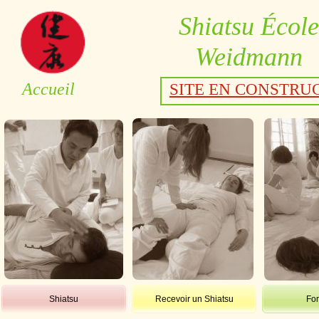
Shiatsu École
Weidmann
Accueil
SITE EN CONSTRUCTI
Shiatsu
Recevoir un Shiatsu
For